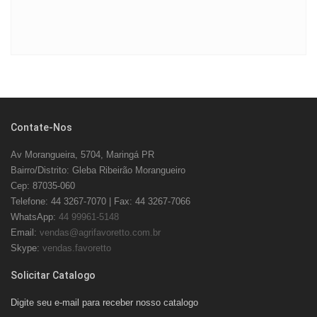
Contate-Nos
Av Morangueira, 5704, Maringá PR
Bairro/Distrito: Gleba Ribeirão Morangueiro
Cep: 87035-060
Telefone: 44 3267-7070 | Fax: 44 3267-7066
WhatsApp:
44 99961-5148
Email:
vendas@agrifavoretto.com.br
Skype:
vendas.favoretto
Solicitar Catalogo
Digite seu e-mail para receber nosso catalogo